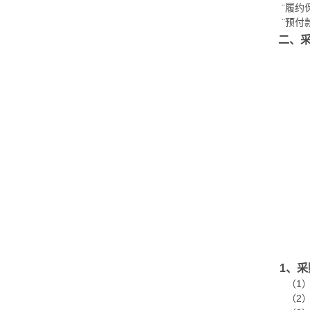
履约
¨
¨
预付
二、
1、
（
1
（
2