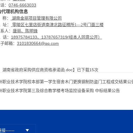
电话：
0746-6663033
购代理机构信息
湖南金丽项目管理有限公司
称：
地 址：
零陵区七里店街道南津北路征稽所
1—2号门面三楼
唐丽、
陈明锋
联系人：
18975784133、
13787657319
(经本人同意公开）
电 话：
3101830664@qq.com
电子邮箱：
：湖南省政府采购供应商资格承诺函.doc
】已下载
15
次
州职业技术学院校本部第一学生宿舍木门更换钢制防盗门工程成交结果公
州职业技术学院第三及综合教学楼考场监控设备采购 中标结果公告
接------