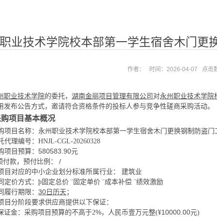
职业技术学院校本部第一学生宿舍木门更换
作者： 时间：2026-04-07 点击
州职业技术学院
的委托，
湖南金丽项目管理有限公司
对
永州职业技术学院
用
发布
公告方式，邀请符合资格条件的
投标人
参与竞争性磋商采购活动。
采购项目基本概况
购项目名称：
永州职业技术学院校本部第一学生宿舍木门更换钢制防盗门
托代理编号：
HNJL-CGL-20260328
购项目预算：
580583.90元
/
预付款，预付比例：
项目对应的中小企业划分标准所属行业： 建筑业
同定价方式：
绩效激励
þ
固定总价
¨
固定单价
¨
成本补偿
¨
同履行期限：
30日历天
；
本项目分阶段要求供应商提供以下保证：
保证金：采购项目预算的
%，人民币
壹万
10000.00
不高于
2
元整
(¥
元
)