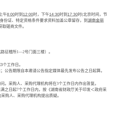
上午
8
:00
时到
1
2
:
0
0
时，下午
14:30
时到
17:
30
时
(北京时间，节
身份
证、特定资格条件要求资料加盖公章留存，到
湖南金丽
获取磋商文件。
。
北路征稽所
1—2号门面三楼）
起
3
个工作日。
准；公告期限自本邀请公告指定媒体最先发布公告之日起算。
询问。采购人、采购代理机构将在
3个工作日内作出答复。
届满之日起
7个工作日内，按《湖南省财政厅关于印发＜政府采
式向采购人、采购代理机构提出质疑。