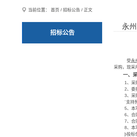
当前位置：
首页
/
招标公告
/ 正文
永州
招标公告
受
永
采购，现采
一、
1、采
2、
委
3
、采
¨
支持
5、本
6、合
7、合
8、
投标
þ