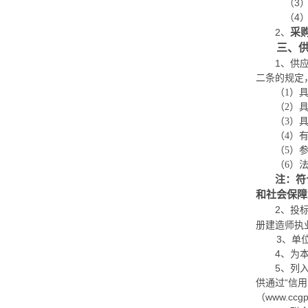
（
3
（
4
采
2、
三、
1、供
二条的规定
（
1）
（
2）
（
3）
（
4）
（
5）
（
6）
注：符
和社会保障
2、
投
册建造师执
3、
单
4、为
5、列
供通过“信用
（www.c