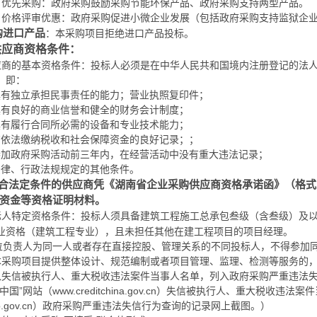
）优先采购：政府采购鼓励采购节能环保产品、政府采购支持两型产品。
）价格评审优惠：政府采购促进小微企业发展（包括政府采购支持监狱企
购进口产品
：本采购项目拒绝进口产品投标。
供应商
资格条件：
应商的基本资格条件：投标人必须是在中华人民共和国境内注册登记的法
，即：
营业执照复印件
；
具有独立承担民事责任的能力；
具有良好的商业信誉和健全的财务会计制度；
具有履行合同所必需的设备和专业技术能力；
有依法缴纳税收和社会保障资金的良好记录；；
参加政府采购活动前三年内，在经营活动中没有重大违法记录；
法律、行政法规规定的其他条件。
合法定条件的供应商凭《湖南省企业采购供应商资格承诺函》（格式
资金等资格证明材料。
标人特定资格条件：
投标人须具备
建筑工程施工总承包叁级
（含叁级）及
业资格（
建筑工程
专业），且未担任其他在建工程项目的项目经理。
位负责人为同一人或者存在直接控股、管理关系的不同投标人，不得参加
本采购项目提供整体设计、规范编制或者项目管理、监理、检测等服务的
入失信被执行人、重大税收违法案件当事人名单，列入政府采购严重违法
中国”网站（www.creditchina.gov.cn）失信被执行人、重大
cgp.gov.cn）政府采购严重违法失信行为查询的记录网上截图。）