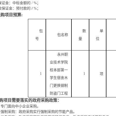
保证金：中标金额的
/
%；
/
款保证金：预付款的
%；
采购项目预算
:
包
数
单
包
名称
号
量
位
永州职
业技术学院
校本部第一
1
1
项
学生宿舍木
门更换钢制
防盗门工程
采购项目需要落实的政府采购政策：
）专门面向中小企业采购。
）强制采购：政府采购实行强制采购的节能产品。