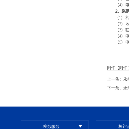
（
4）
2
采
、
（
1）
名
（
2）
（
3）
（
4）
（
5）
附件【
附件
上一条：
永
下一条：
永
------校务服务------
------校外链