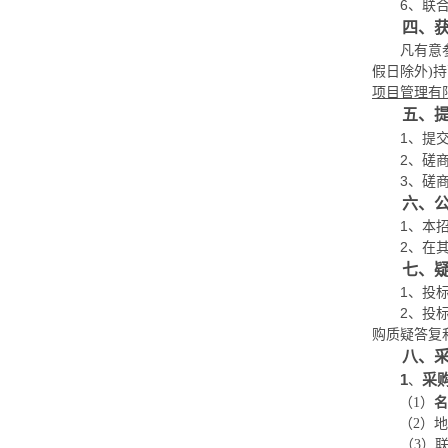
6、联
四、
凡有意
持
假日除外)
项目管理有
五、
1、提
2、
磋
3、
磋
六、
1、本
2、在
七、
1、
投
2、
投
购质疑答复
八
、
1
采
、
（
1）
名
（
2）
（
3）