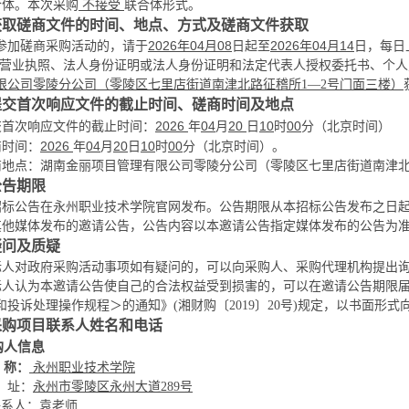
合体。本次采购
联合体形式。
不接受
获取磋商文件的时间、地点、方式及磋商文件
获取
参加磋商采购活动的，请于
202
6
年
04
月
08
日起至
2026年
04
月
14
日，每日
营业执照、法人身份证明或法人身份证明和
法定代表人授权委托书
、
个人
限公司零陵分公司（零陵区七里店街道南津北路征稽所
1—2号门面三楼）
提交首次响应文件的截止时间、
磋商
时间及地点
交首次响应文件的截止时间：
2026
年
04
月
20
日
10
时
00
分（北京时间）
商
时间：
2026
年
04
月
20
日
10
时
00
分（北京时间）。
商
地点：
湖南金丽项目管理有限公司零陵分公司（零陵区七里店街道南津
公告期
限
招标公告在
永州职业技术学院官网
发
布。公告期限从本招标公告发布之日
其他媒体发布的邀请公告，公告内容以本邀请公告指定媒体发布的公告为
疑问及质疑
标人
对政府采购活动事项如有疑问的，可以向采购人、采购代理机构提出
标人
认为本邀请公告使自己的合法权益受到损害的，可以在邀请公告期限
和投诉处理操作规程＞的通知》(湘财购〔2019〕20号)规定，以书面形
采购项目联系人姓名和电话
购人信息
永州职业技术学院
称：
地 址：
永州市零陵区永州大道
289号
联系人：
袁
老师