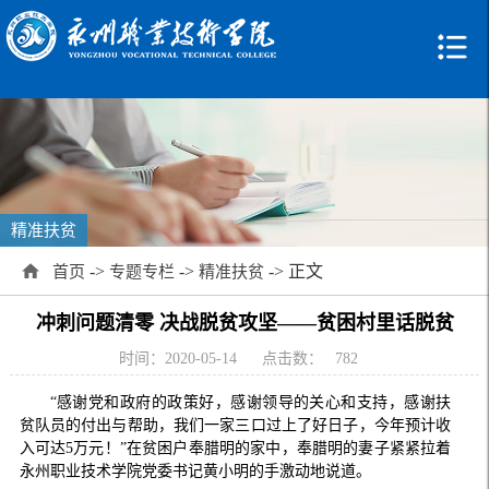
精准扶贫
->
->
-> 正文
首页
专题专栏
精准扶贫
冲刺问题清零 决战脱贫攻坚——贫困村里话脱贫
时间：2020-05-14
点击数：
782
“感谢党和政府的政策好，感谢领导的关心和支持，感谢扶
贫队员的付出与帮助，我们一家三口过上了好日子，今年预计收
入可达5万元！”在贫困户奉腊明的家中，奉腊明的妻子紧紧拉着
永州职业技术学院党委书记黄小明的手激动地说道。