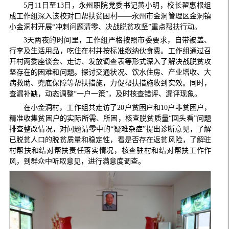
5月11日至13日，永州职院党委书记黄小明，校长翟惠根组
成工作组深入该校对口帮扶贫困村——永州市金洞管理区金洞镇
小金洞村开展“冲刺问题清零、决战脱贫攻坚”重点帮扶行动。
3天两夜的时间里，工作组严格按照市委要求，自带被盖、
行李及生活用品，吃住在村并按标准缴纳伙食费。工作组通过召
开村两委座谈会、走访、发放调查表等形式深入了解决战脱贫攻
坚存在的困难和问题。探讨交通状况、饮水住房、产业增收、大
病救助、兜底保障等帮扶措施，力促帮扶措施收到实效。同时，
查漏补缺，动态调整“一户一策”，及时核查错评、漏评现象。
在小金洞村，工作组共走访了20户贫困户和10户非贫困户，
精准收集贫困户的实际所需、所困，核查脱贫质量“回头看”问题
排查整改情况，对问题清零中的“疑难杂症”提出诊断意见，了解
已脱贫人口的脱贫质量和稳定性，看是否存在返贫风险，了解驻
村帮扶和结对帮扶责任落实情况，核查驻村和结对帮扶工作作
风，到群众中听取意见，进行满意度调查。